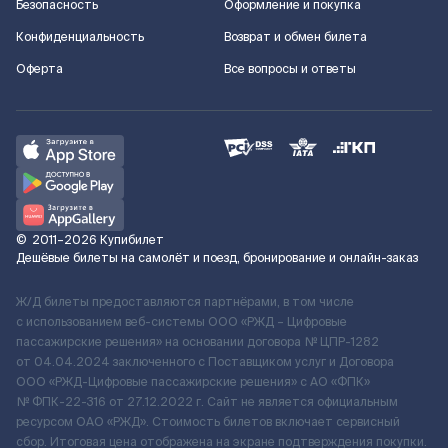
Безопасность
Оформление и покупка
Конфиденциальность
Возврат и обмен билета
Оферта
Все вопросы и ответы
©
2011–2026
Купибилет
Дешёвые билеты на самолёт и поезд, бронирование и онлайн-заказ
Ж/Д билеты предоставляются партнёрами, в том числе
с использованием веб-системы ООО «РЖД – Цифровые
пассажирские решения» на основании договора № ЦПР-1282
от 04.04.2024 заключенного с Поставщиком услуг и Договора
ООО «РЖД-Цифровые пассажирские решения» c АО «ФПК»
№ ФПК-22-316 от 27.12.2022 г. Сайт не является официальным
ресурсом ОАО «РЖД». Стоимость билетов включает сервисный
сбор. Итоговая цена отображена на экране подтверждения покупки.