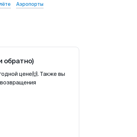
лёте
Аэропорты
и обратно)
годной цене🙌. Также вы
у возвращения