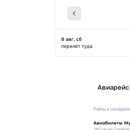
8 авг, сб
перелёт туда
Авиарейс
Рейсы в соседние
Авиабилеты
М
287
км до
Тамбов