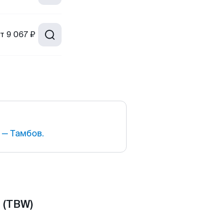
т
9 067 ₽
— Тамбов.
 (TBW)