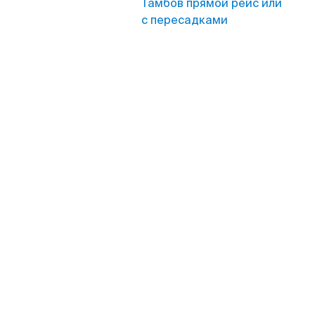
Тамбов прямой рейс или
с пересадками