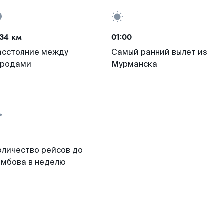
34 км
01:00
асстояние между
Самый ранний вылет из
ородами
Мурманска
оличество рейсов до
амбова в неделю