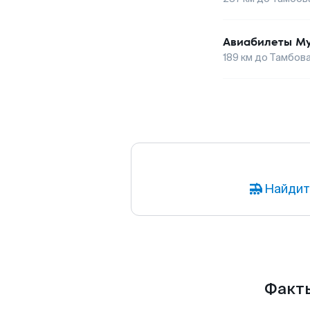
Авиабилеты
М
189
км до
Тамбов
Найдит
Факты