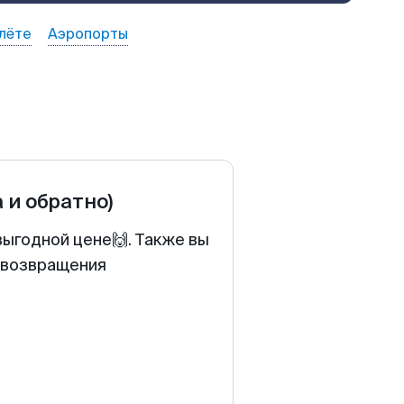
лёте
Аэропорты
а и обратно)
выгодной цене🙌. Также вы
у возвращения