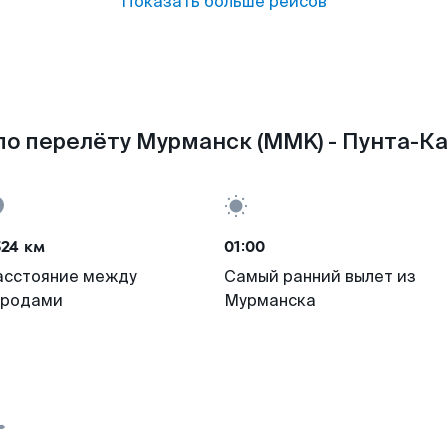
Показать больше рейсов
о перелёту Мурманск (MMK) - Пунта-Ка
524 км
01:00
асстояние между
Самый ранний вылет из
ородами
Мурманска