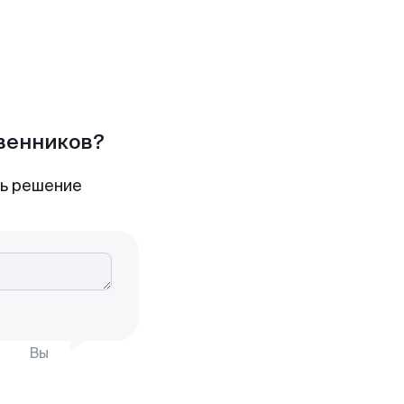
твенников?
ть решение
Вы