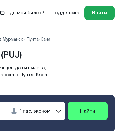
Где мой билет?
Поддержка
Войти
в Мурманск - Пунта-Кана
(PUJ)
х цен даты вылета,
манска в Пунта-Кана
Найти