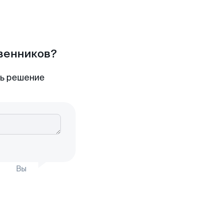
твенников?
ть решение
Вы