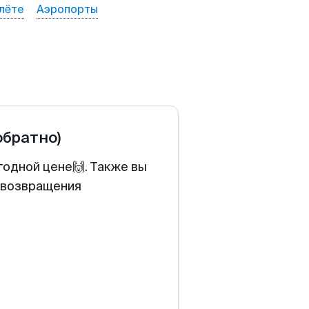
лёте
Аэропорты
обратно)
годной цене🙌. Также вы
у возвращения