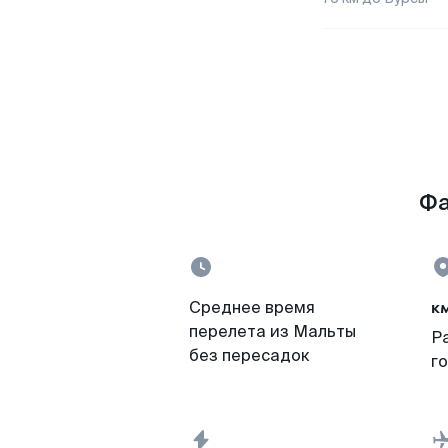
Фа
к
Среднее время
перелета из Мальты
Р
без пересадок
г