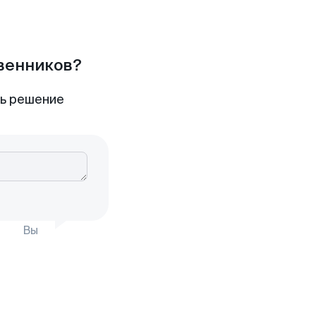
твенников?
ть решение
Вы