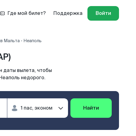
Где мой билет?
Поддержка
Войти
в Мальта - Неаполь
AP)
н даты вылета, чтобы
 Неаполь недорого.
Найти