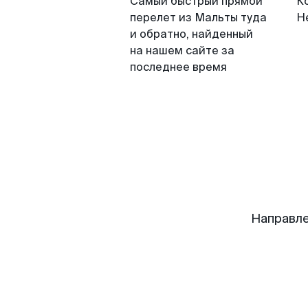
Самый быстрый прямой
К
перелет из Мальты туда
Н
и обратно, найденный
на нашем сайте за
последнее время
Направле