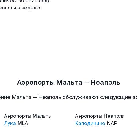
оличество рейсов до
еаполя в неделю
Аэропорты Мальта — Неаполь
ние Мальта — Неаполь обслуживают следующие 
Аэропорты
Мальты
Аэропорты
Неаполя
Лука
MLA
Каподичино
NAP