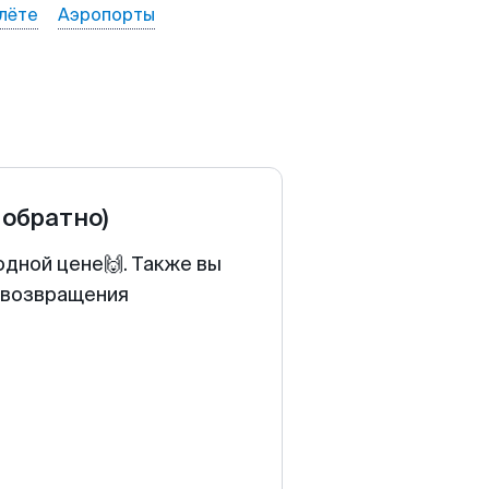
лёте
Аэропорты
 обратно)
одной цене🙌. Также вы
у возвращения