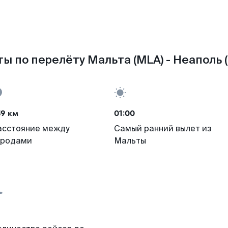
ы по перелёту Мальта (MLA) - Неаполь 
59 км
01:00
асстояние между
Самый ранний вылет из
ородами
Мальты