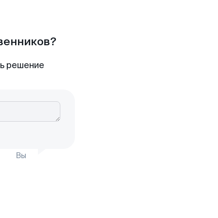
твенников?
ть решение
Вы