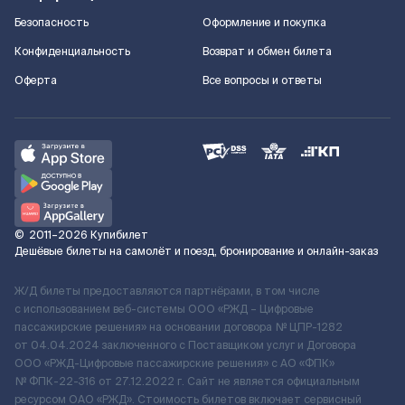
Безопасность
Оформление и покупка
Конфиденциальность
Возврат и обмен билета
Оферта
Все вопросы и ответы
©
2011–2026
Купибилет
Дешёвые билеты на самолёт и поезд, бронирование и онлайн-заказ
Ж/Д билеты предоставляются партнёрами, в том числе
с использованием веб-системы ООО «РЖД – Цифровые
пассажирские решения» на основании договора № ЦПР-1282
от 04.04.2024 заключенного с Поставщиком услуг и Договора
ООО «РЖД-Цифровые пассажирские решения» c АО «ФПК»
№ ФПК-22-316 от 27.12.2022 г. Сайт не является официальным
ресурсом ОАО «РЖД». Стоимость билетов включает сервисный