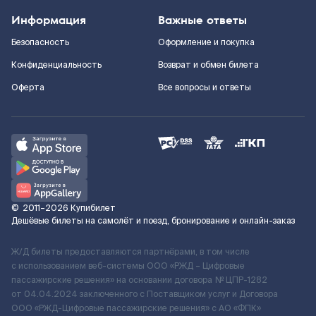
Информация
Важные ответы
Безопасность
Оформление и покупка
Конфиденциальность
Возврат и обмен билета
Оферта
Все вопросы и ответы
©
2011–2026
Купибилет
Дешёвые билеты на самолёт и поезд, бронирование и онлайн-заказ
Ж/Д билеты предоставляются партнёрами, в том числе
с использованием веб-системы ООО «РЖД – Цифровые
пассажирские решения» на основании договора № ЦПР-1282
от 04.04.2024 заключенного с Поставщиком услуг и Договора
ООО «РЖД-Цифровые пассажирские решения» c АО «ФПК»