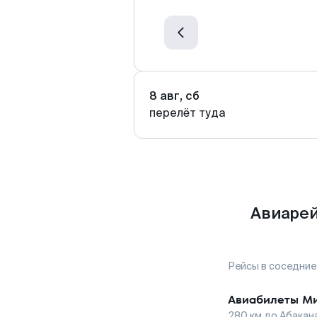
8 авг, сб
перелёт туда
Авиарей
Рейсы в соседние
Авиабилеты
М
280
км до
Абакан