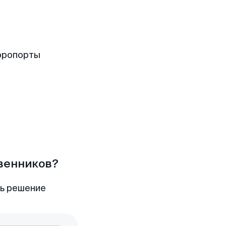
эропорты
твенников?
ть решение