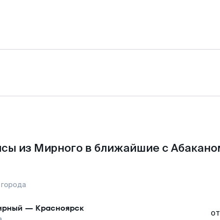
сы из Мирного в ближайшие с Абакано
 города
ирный
—
Красноярск
от
а