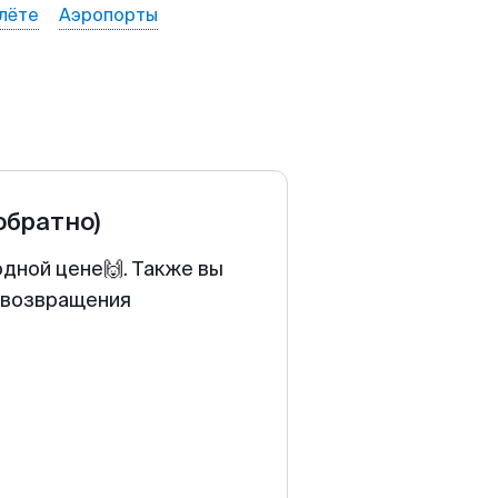
лёте
Аэропорты
обратно)
одной цене🙌. Также вы
у возвращения