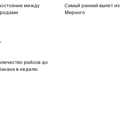
асстояние между
Самый ранний вылет из
ородами
Мирного
оличество рейсов до
бакана в неделю