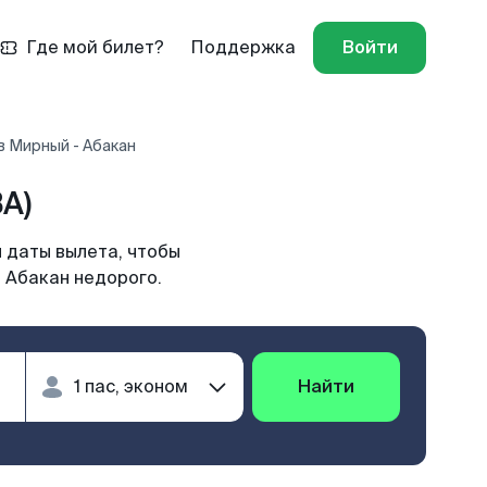
Где мой билет?
Поддержка
Войти
в Мирный - Абакан
A)
 даты вылета, чтобы
 Абакан недорого.
Найти