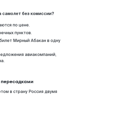
а самолет без комиссии?
аются по цене.
нечных пунктов.
 билет Мирный Абакан в одну
редложения авиакомпаний,
на.
с пересадками
том в страну Россия двумя