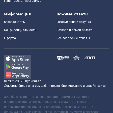
Партнерская программа
Информация
Важные ответы
Безопасность
Оформление и покупка
Конфиденциальность
Возврат и обмен билета
Оферта
Все вопросы и ответы
©
2011–2026
Купибилет
Дешёвые билеты на самолёт и поезд, бронирование и онлайн-заказ
Ж/Д билеты предоставляются партнёрами, в том числе
с использованием веб-системы ООО «РЖД – Цифровые
пассажирские решения» на основании договора № ЦПР-1282
от 04.04.2024 заключенного с Поставщиком услуг и Договора