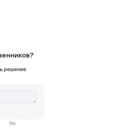
твенников?
ть решение
Вы