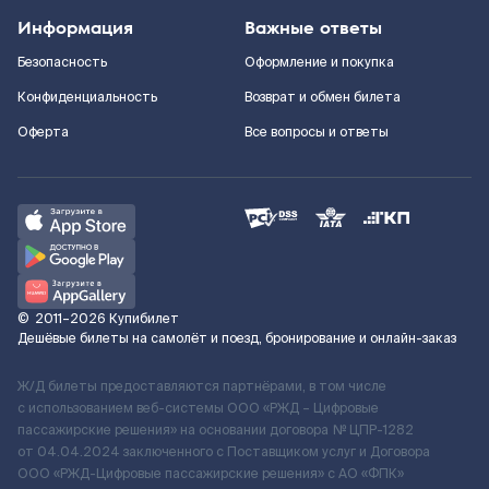
Информация
Важные ответы
Безопасность
Оформление и покупка
Конфиденциальность
Возврат и обмен билета
Оферта
Все вопросы и ответы
©
2011–2026
Купибилет
Дешёвые билеты на самолёт и поезд, бронирование и онлайн-заказ
Ж/Д билеты предоставляются партнёрами, в том числе
с использованием веб-системы ООО «РЖД – Цифровые
пассажирские решения» на основании договора № ЦПР-1282
от 04.04.2024 заключенного с Поставщиком услуг и Договора
ООО «РЖД-Цифровые пассажирские решения» c АО «ФПК»