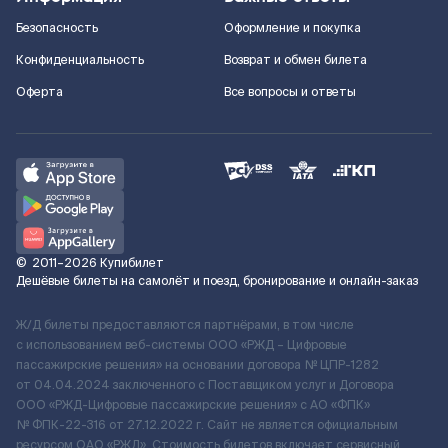
Безопасность
Оформление и покупка
Конфиденциальность
Возврат и обмен билета
Оферта
Все вопросы и ответы
©
2011–2026
Купибилет
Дешёвые билеты на самолёт и поезд, бронирование и онлайн-заказ
Ж/Д билеты предоставляются партнёрами, в том числе
с использованием веб-системы ООО «РЖД – Цифровые
пассажирские решения» на основании договора № ЦПР-1282
от 04.04.2024 заключенного с Поставщиком услуг и Договора
ООО «РЖД-Цифровые пассажирские решения» c АО «ФПК»
№ ФПК-22-316 от 27.12.2022 г. Сайт не является официальным
ресурсом ОАО «РЖД». Стоимость билетов включает сервисный