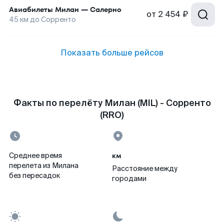
Авиабилеты
Милан
—
Салерно
от
2 454 ₽
45
км до
Сорренто
Показать больше рейсов
Факты по перелёту Милан (MIL) - Сорренто
(RRO)
км
Среднее время
перелета из Милана
Расстояние между
без пересадок
городами