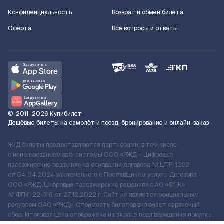
Конфиденциальность
Возврат и обмен билета
Оферта
Все вопросы и ответы
©
2011–2026
Купибилет
Дешёвые билеты на самолёт и поезд, бронирование и онлайн-заказ
Ж/Д билеты предоставляются партнёрами, в том числе
с использованием веб-системы ООО «РЖД – Цифровые
пассажирские решения» на основании договора № ЦПР-1282
от 04.04.2024 заключенного с Поставщиком услуг и Договора
ООО «РЖД-Цифровые пассажирские решения» c АО «ФПК»
№ ФПК-22-316 от 27.12.2022 г. Сайт не является официальным
ресурсом ОАО «РЖД». Стоимость билетов включает сервисный
сбор. Итоговая цена отображена на экране подтверждения покупки.