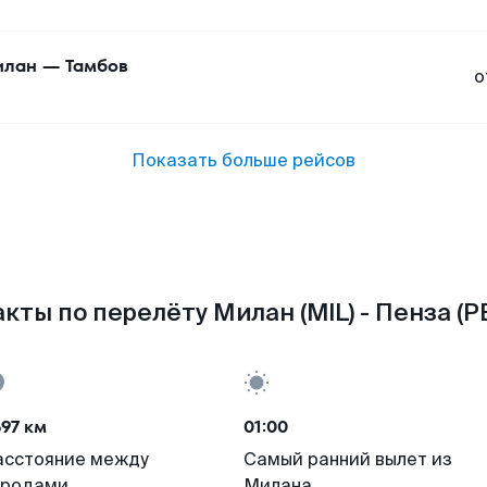
илан
—
Тамбов
о
Показать больше рейсов
кты по перелёту Милан (MIL) - Пенза (P
97 км
01:00
асстояние между
Самый ранний вылет из
ородами
Милана