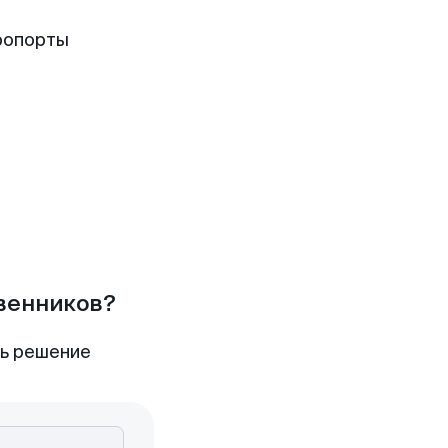
ропорты
твенников?
ть решение