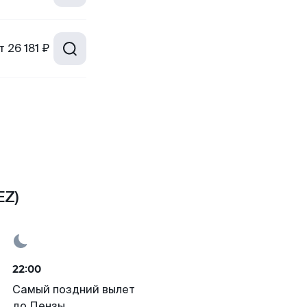
т
26 181 ₽
EZ)
22:00
Самый поздний вылет
до Пензы