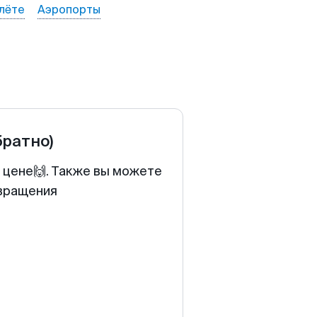
лёте
Аэропорты
братно)
й цене🙌. Также вы можете
звращения