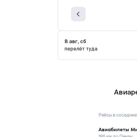
8 авг, сб
перелёт туда
Авиар
Рейсы в соседние
Авиабилеты
М
186
км до
Пензы