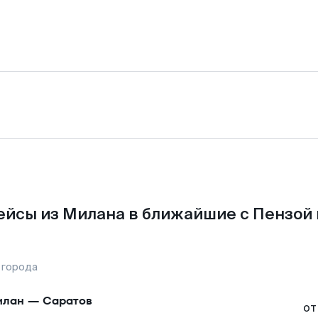
ейсы из Милана в ближайшие с Пензой 
 города
илан
—
Саратов
от