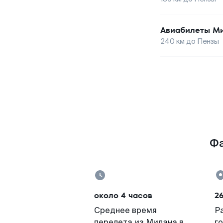
Авиабилеты
М
240
км до
Пензы
Фа
около 4 часов
26
Среднее время
Р
перелета из Милана в
г