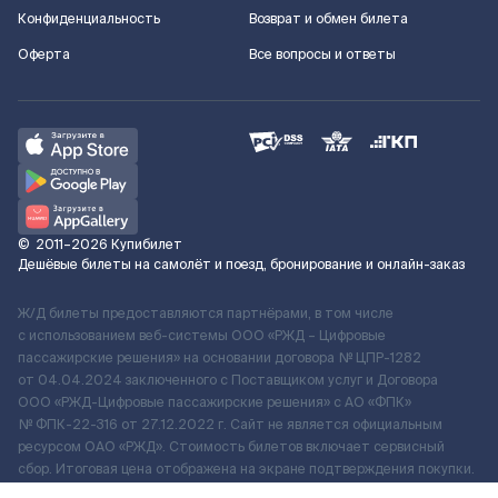
Конфиденциальность
Возврат и обмен билета
Оферта
Все вопросы и ответы
©
2011–2026
Купибилет
Дешёвые билеты на самолёт и поезд, бронирование и онлайн-заказ
Ж/Д билеты предоставляются партнёрами, в том числе
с использованием веб-системы ООО «РЖД – Цифровые
пассажирские решения» на основании договора № ЦПР-1282
от 04.04.2024 заключенного с Поставщиком услуг и Договора
ООО «РЖД-Цифровые пассажирские решения» c АО «ФПК»
№ ФПК-22-316 от 27.12.2022 г. Сайт не является официальным
ресурсом ОАО «РЖД». Стоимость билетов включает сервисный
сбор. Итоговая цена отображена на экране подтверждения покупки.
По вопросам рассмотрения обращений, жалоб, претензий граждан