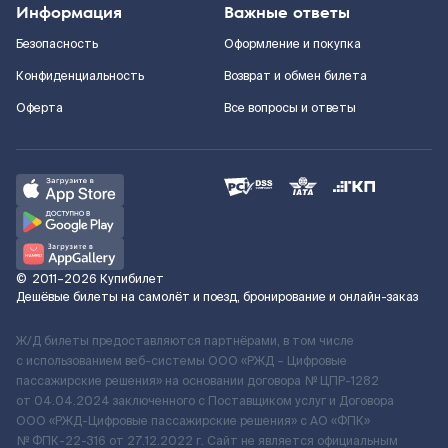
Информация
Важные ответы
Безопасность
Оформление и покупка
Конфиденциальность
Возврат и обмен билета
Оферта
Все вопросы и ответы
©
2011–2026
Купибилет
Дешёвые билеты на самолёт и поезд, бронирование и онлайн-заказ
Ж/Д билеты предоставляются партнёрами, в том числе
с использованием веб-системы ООО «РЖД – Цифровые
пассажирские решения» на основании договора № ЦПР-1282
от 04.04.2024 заключенного с Поставщиком услуг и Договора
ООО «РЖД-Цифровые пассажирские решения» c АО «ФПК»
№ ФПК-22-316 от 27.12.2022 г. Сайт не является официальным