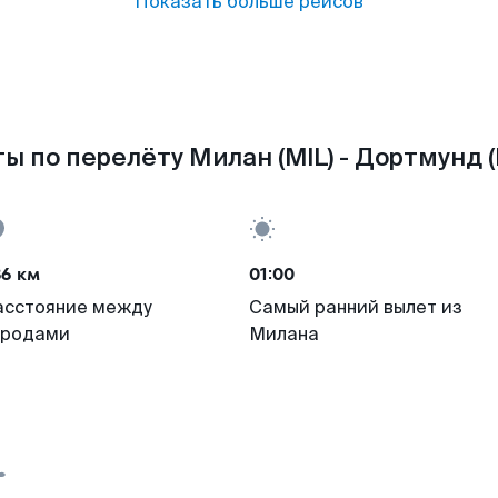
Показать больше рейсов
ы по перелёту Милан (MIL) - Дортмунд 
86 км
01:00
асстояние между
Самый ранний вылет из
ородами
Милана