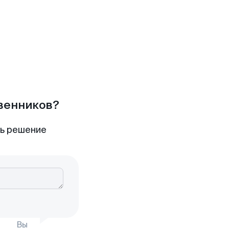
твенников?
ть решение
Вы