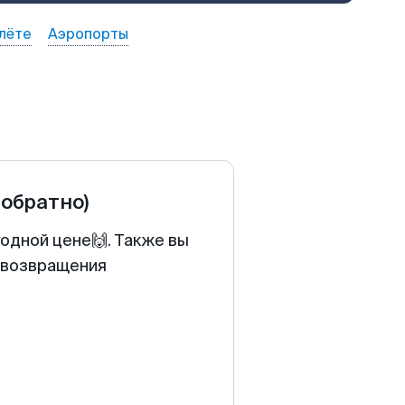
лёте
Аэропорты
 обратно)
одной цене🙌. Также вы
у возвращения