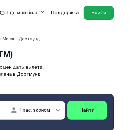
Где мой билет?
Поддержка
Войти
в Милан - Дортмунд
TM)
 цен даты вылета,
илана в Дортмунд
Найти