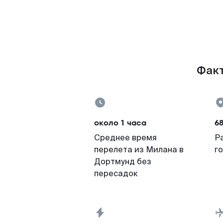
Факт
около 1 часа
6
Среднее время
Р
перелета из Милана в
г
Дортмунд без
пересадок