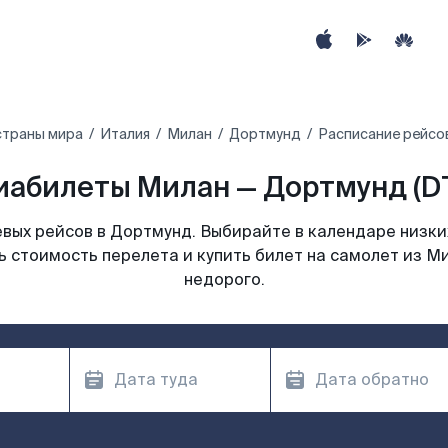
страны мира
Италия
Милан
Дортмунд
Расписание рейсо
иабилеты Милан — Дортмунд (D
вых рейсов в Дортмунд. Выбирайте в календаре низких
ь стоимость перелета и купить билет на самолет из М
недорого.