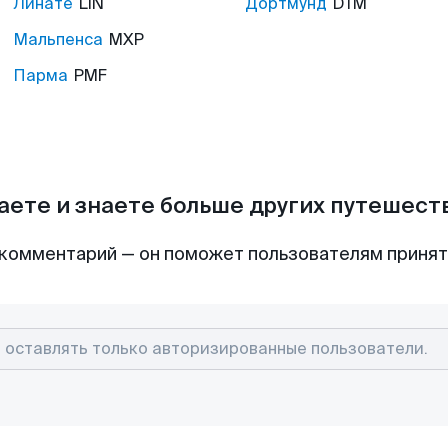
Линате
LIN
Дортмунд
DTM
Мальпенса
MXP
Парма
PMF
аете и знаете больше других путешес
комментарий — он поможет пользователям приня