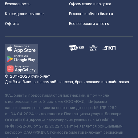
Безопасность
Оформление и покупка
Конфиденциальность
Возврат и обмен билета
Оферта
Все вопросы и ответы
©
2011–2026
Купибилет
Дешёвые билеты на самолёт и поезд, бронирование и онлайн-заказ
Ж/Д билеты предоставляются партнёрами, в том числе
с использованием веб-системы ООО «РЖД – Цифровые
пассажирские решения» на основании договора № ЦПР-1282
от 04.04.2024 заключенного с Поставщиком услуг и Договора
ООО «РЖД-Цифровые пассажирские решения» c АО «ФПК»
№ ФПК-22-316 от 27.12.2022 г. Сайт не является официальным
ресурсом ОАО «РЖД». Стоимость билетов включает сервисный