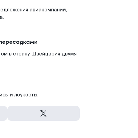
редложения авиакомпаний,
а.
 пересадками
том в страну Швейцария двумя
йсы и лоукосты.