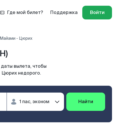
Где мой билет?
Поддержка
Войти
 Майами - Цюрих
H)
 даты вылета, чтобы
в Цюрих недорого.
Найти