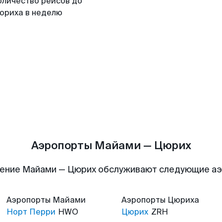
оличество рейсов до
юриха в неделю
Аэропорты Майами — Цюрих
ение Майами — Цюрих обслуживают следующие а
Аэропорты
Майами
Аэропорты
Цюриха
Норт Перри
HWO
Цюрих
ZRH