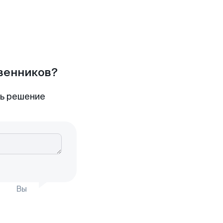
твенников?
ть решение
Вы