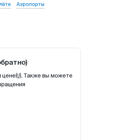
лёте
Аэропорты
обратно)
й цене🙌. Также вы можете
звращения