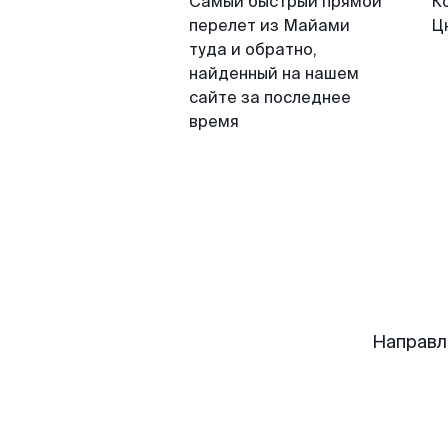
Самый быстрый прямой
К
перелет из Майами
Ц
туда и обратно,
найденный на нашем
сайте за последнее
время
Направл