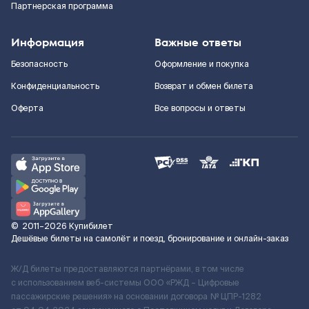
Партнерская программа
Информация
Важные ответы
Безопасность
Оформление и покупка
Конфиденциальность
Возврат и обмен билета
Оферта
Все вопросы и ответы
©
2011–2026
Купибилет
Дешёвые билеты на самолёт и поезд, бронирование и онлайн-заказ
Ж/Д билеты предоставляются партнёрами, в том числе
с использованием веб-системы ООО «РЖД – Цифровые
пассажирские решения» на основании договора № ЦПР-1282