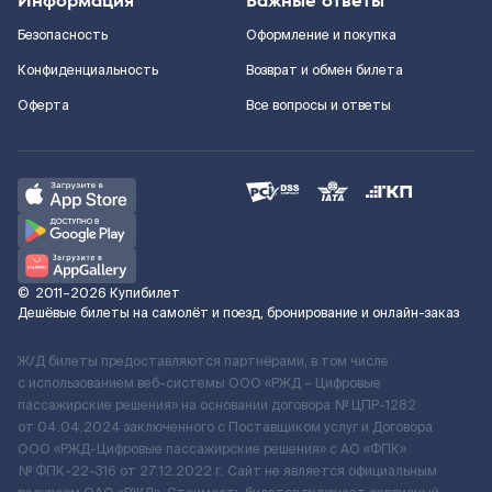
Информация
Важные ответы
Безопасность
Оформление и покупка
Конфиденциальность
Возврат и обмен билета
Оферта
Все вопросы и ответы
©
2011–2026
Купибилет
Дешёвые билеты на самолёт и поезд, бронирование и онлайн-заказ
Ж/Д билеты предоставляются партнёрами, в том числе
с использованием веб-системы ООО «РЖД – Цифровые
пассажирские решения» на основании договора № ЦПР-1282
от 04.04.2024 заключенного с Поставщиком услуг и Договора
ООО «РЖД-Цифровые пассажирские решения» c АО «ФПК»
№ ФПК-22-316 от 27.12.2022 г. Сайт не является официальным