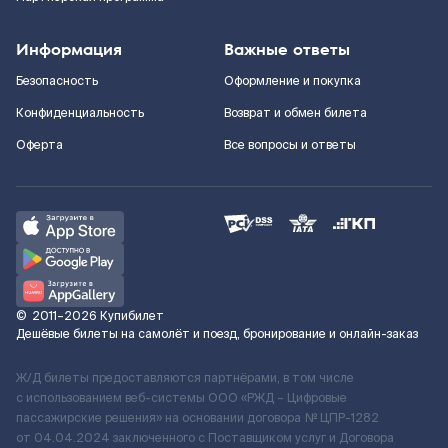
Информация
Важные ответы
Безопасность
Оформление и покупка
Конфиденциальность
Возврат и обмен билета
Оферта
Все вопросы и ответы
©
2011–2026
Купибилет
Дешёвые билеты на самолёт и поезд, бронирование и онлайн-заказ
Ж/Д билеты предоставляются партнёрами, в том числе
с использованием веб-системы ООО «РЖД – Цифровые
пассажирские решения» на основании договора № ЦПР-1282
от 04.04.2024 заключенного с Поставщиком услуг и Договора