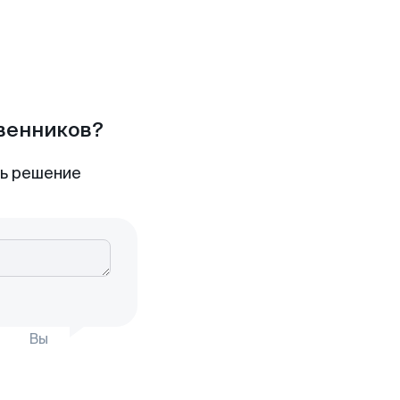
твенников?
ть решение
Вы