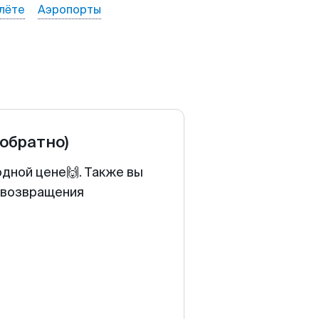
лёте
Аэропорты
 обратно)
одной цене🙌. Также вы
у возвращения