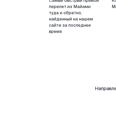
Самый быстрый прямой
К
перелет из Майами
М
туда и обратно,
найденный на нашем
сайте за последнее
время
Направл