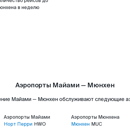
оличество рейсов до
юнхена в неделю
Аэропорты Майами — Мюнхен
ение Майами — Мюнхен обслуживают следующие а
Аэропорты
Майами
Аэропорты
Мюнхена
Норт Перри
HWO
Мюнхен
MUC