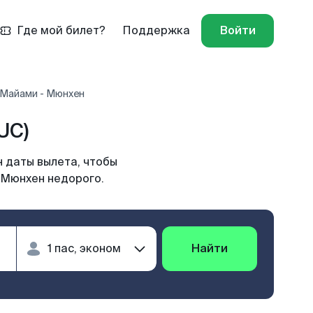
Где мой билет?
Поддержка
Войти
 Майами - Мюнхен
UC)
 даты вылета, чтобы
 Мюнхен недорого.
Найти