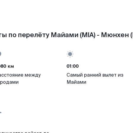
ы по перелёту Майами (MIA) - Мюнхен 
080 км
01:00
асстояние между
Самый ранний вылет из
ородами
Майами