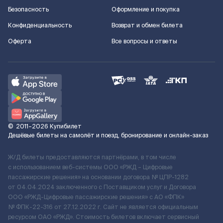
Безопасность
Оформление и покупка
Конфиденциальность
Возврат и обмен билета
Оферта
Все вопросы и ответы
©
2011–2026
Купибилет
Дешёвые билеты на самолёт и поезд, бронирование и онлайн-заказ
Ж/Д билеты предоставляются партнёрами, в том числе
с использованием веб-системы ООО «РЖД – Цифровые
пассажирские решения» на основании договора № ЦПР-1282
от 04.04.2024 заключенного с Поставщиком услуг и Договора
ООО «РЖД-Цифровые пассажирские решения» c АО «ФПК»
№ ФПК-22-316 от 27.12.2022 г. Сайт не является официальным
ресурсом ОАО «РЖД». Стоимость билетов включает сервисный