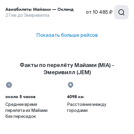
Авиабилеты
Майами
—
Окленд
от
10 485 ₽
27
км до
Эмеривилла
Показать больше рейсов
Факты по перелёту Майами (MIA) -
Эмеривилл (JEM)
около 5 часов
4098 км
Среднее время
Расстояние между
перелета из Майами
городами
без пересадок