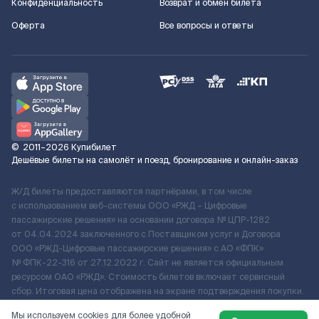
Конфиденциальность
Возврат и обмен билета
Оферта
Все вопросы и ответы
©
2011–2026
Купибилет
Дешёвые билеты на самолёт и поезд, бронирование и онлайн-заказ
Ж/Д билеты предоставляются партнёрами, в том числе
с использованием веб-системы ООО «РЖД – Цифровые
пассажирские решения» на основании договора № ЦПР-1282
от 04.04.2024 заключенного с Поставщиком услуг и Договора
ООО «РЖД-Цифровые пассажирские решения» c АО «ФПК»
№ ФПК-22-316 от 27.12.2022 г. Сайт не является официальным
ресурсом ОАО «РЖД». Стоимость билетов включает сервисный
сбор. Итоговая цена отображена на экране подтверждения покупки.
По вопросам рассмотрения обращений, жалоб, претензий граждан
Мы используем cookies для более удобной