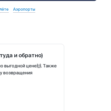
лёте
Аэропорты
(туда и обратно)
по выгодной цене🙌. Также
ту возвращения