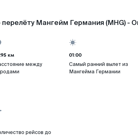
 перелёту Мангейм Германия (MHG) - О
295 км
01:00
асстояние между
Самый ранний вылет из
ородами
Мангейма Германии
оличество рейсов до