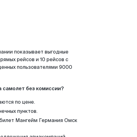
мании показывает выгодные
рямых рейсов и 10 рейсов с
йденных пользователями 9000
а самолет без комиссии?
аются по цене.
нечных пунктов.
м билет Мангейм Германия Омск
редложения авиакомпаний,