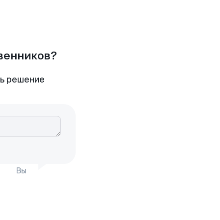
твенников?
ть решение
Вы