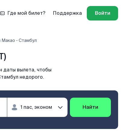
Где мой билет?
Поддержка
Войти
 Макао - Стамбул
T)
н даты вылета, чтобы
Стамбул недорого.
Найти