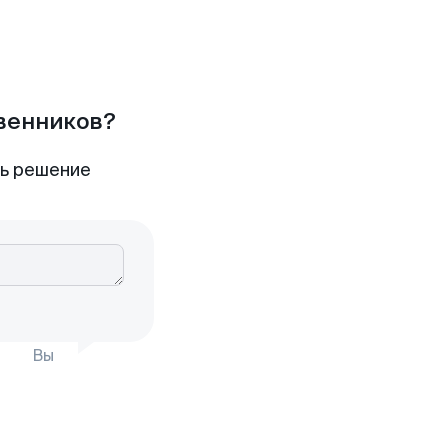
твенников?
ть решение
Вы