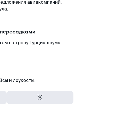
редложения авиакомпаний,
ула.
 пересадками
ом в страну Турция двумя
йсы и лоукосты.