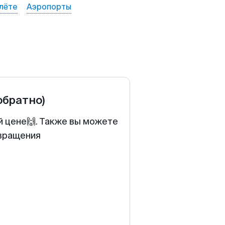
лёте
Аэропорты
обратно)
й цене🙌. Также вы можете
звращения