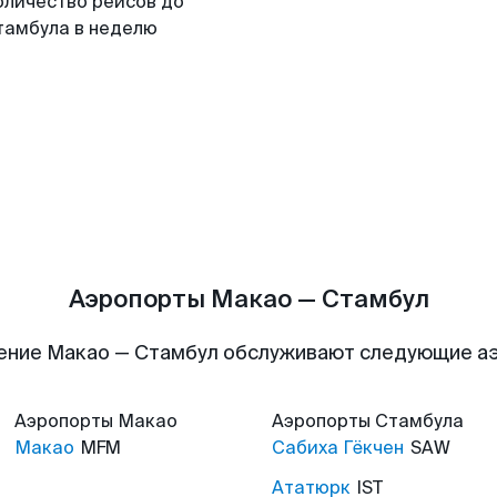
оличество рейсов до
тамбула в неделю
Аэропорты Макао — Стамбул
ение Макао — Стамбул обслуживают следующие а
Аэропорты
Макао
Аэропорты
Стамбула
Макао
MFM
Сабиха Гёкчен
SAW
Ататюрк
IST