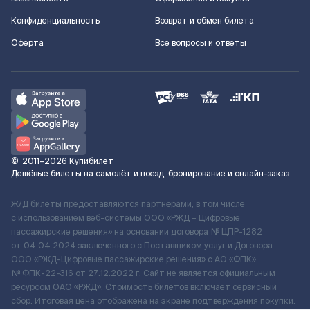
Конфиденциальность
Возврат и обмен билета
Оферта
Все вопросы и ответы
©
2011–2026
Купибилет
Дешёвые билеты на самолёт и поезд, бронирование и онлайн-заказ
Ж/Д билеты предоставляются партнёрами, в том числе
с использованием веб-системы ООО «РЖД – Цифровые
пассажирские решения» на основании договора № ЦПР-1282
от 04.04.2024 заключенного с Поставщиком услуг и Договора
ООО «РЖД-Цифровые пассажирские решения» c АО «ФПК»
№ ФПК-22-316 от 27.12.2022 г. Сайт не является официальным
ресурсом ОАО «РЖД». Стоимость билетов включает сервисный
сбор. Итоговая цена отображена на экране подтверждения покупки.