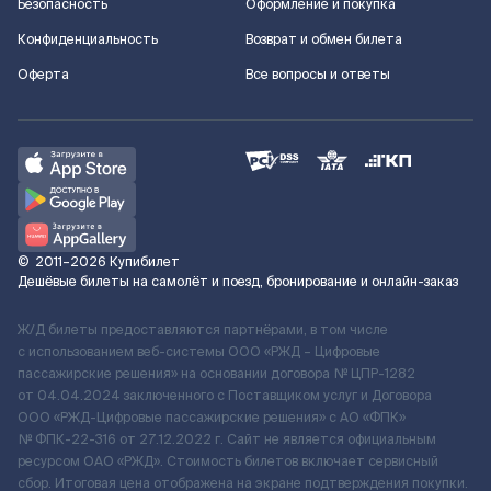
Безопасность
Оформление и покупка
Конфиденциальность
Возврат и обмен билета
Оферта
Все вопросы и ответы
©
2011–2026
Купибилет
Дешёвые билеты на самолёт и поезд, бронирование и онлайн-заказ
Ж/Д билеты предоставляются партнёрами, в том числе
с использованием веб-системы ООО «РЖД – Цифровые
пассажирские решения» на основании договора № ЦПР-1282
от 04.04.2024 заключенного с Поставщиком услуг и Договора
ООО «РЖД-Цифровые пассажирские решения» c АО «ФПК»
№ ФПК-22-316 от 27.12.2022 г. Сайт не является официальным
ресурсом ОАО «РЖД». Стоимость билетов включает сервисный
сбор. Итоговая цена отображена на экране подтверждения покупки.