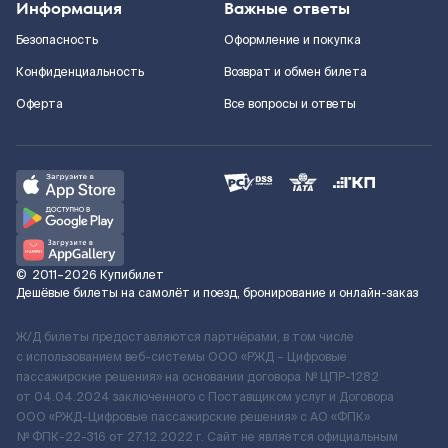
Информация
Важные ответы
Безопасность
Оформление и покупка
Конфиденциальность
Возврат и обмен билета
Оферта
Все вопросы и ответы
©
2011–2026
Купибилет
Дешёвые билеты на самолёт и поезд, бронирование и онлайн-заказ
Ж/Д билеты предоставляются партнёрами, в том числе
с использованием веб-системы ООО «РЖД – Цифровые
пассажирские решения» на основании договора № ЦПР-1282
от 04.04.2024 заключенного с Поставщиком услуг и Договора
ООО «РЖД-Цифровые пассажирские решения» c АО «ФПК»
№ ФПК-22-316 от 27.12.2022 г. Сайт не является официальным