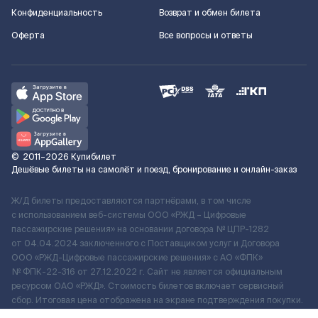
Конфиденциальность
Возврат и обмен билета
Оферта
Все вопросы и ответы
©
2011–2026
Купибилет
Дешёвые билеты на самолёт и поезд, бронирование и онлайн-заказ
Ж/Д билеты предоставляются партнёрами, в том числе
с использованием веб-системы ООО «РЖД – Цифровые
пассажирские решения» на основании договора № ЦПР-1282
от 04.04.2024 заключенного с Поставщиком услуг и Договора
ООО «РЖД-Цифровые пассажирские решения» c АО «ФПК»
№ ФПК-22-316 от 27.12.2022 г. Сайт не является официальным
ресурсом ОАО «РЖД». Стоимость билетов включает сервисный
сбор. Итоговая цена отображена на экране подтверждения покупки.
По вопросам рассмотрения обращений, жалоб, претензий граждан