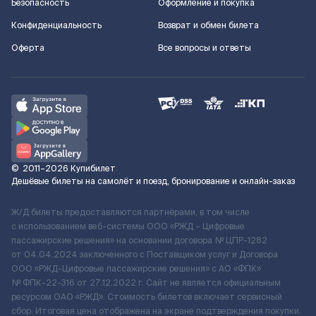
Безопасность
Оформление и покупка
Конфиденциальность
Возврат и обмен билета
Оферта
Все вопросы и ответы
©
2011–2026
Купибилет
Дешёвые билеты на самолёт и поезд, бронирование и онлайн-заказ
Ж/Д билеты предоставляются партнёрами, в том числе
с использованием веб-системы ООО «РЖД – Цифровые
пассажирские решения» на основании договора № ЦПР-1282
от 04.04.2024 заключенного с Поставщиком услуг и Договора
ООО «РЖД-Цифровые пассажирские решения» c АО «ФПК»
№ ФПК-22-316 от 27.12.2022 г. Сайт не является официальным
ресурсом ОАО «РЖД». Стоимость билетов включает сервисный
сбор. Итоговая цена отображена на экране подтверждения покупки.