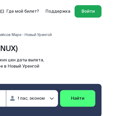
Где мой билет?
Поддержка
Войти
ейсов Маре - Новый Уренгой
(NUX)
ких цен даты вылета,
ре в Новый Уренгой
Найти