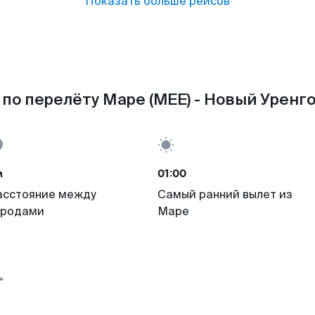
Показать больше рейсов
по перелёту Маре (MEE) - Новый Уренго
м
01:00
асстояние между
Самый ранний вылет из
ородами
Маре