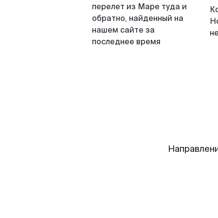
перелет из Маре туда и
К
обратно, найденный на
Н
нашем сайте за
н
последнее время
Направлени