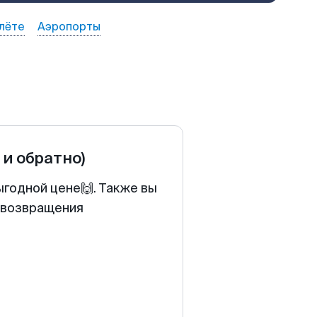
лёте
Аэропорты
 и обратно)
ыгодной цене🙌. Также вы
у возвращения