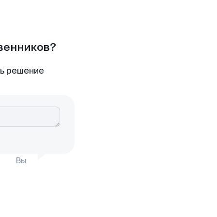
твенников?
ть решение
Вы