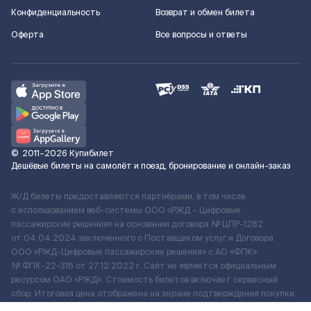
Конфиденциальность
Возврат и обмен билета
Оферта
Все вопросы и ответы
©
2011–2026
Купибилет
Дешёвые билеты на самолёт и поезд, бронирование и онлайн-заказ
Ж/Д билеты предоставляются партнёрами, в том числе
с использованием веб-системы ООО «РЖД – Цифровые
пассажирские решения» на основании договора № ЦПР-1282
от 04.04.2024 заключенного с Поставщиком услуг и Договора
ООО «РЖД-Цифровые пассажирские решения» c АО «ФПК»
№ ФПК-22-316 от 27.12.2022 г. Сайт не является официальным
ресурсом ОАО «РЖД». Стоимость билетов включает сервисный
сбор. Итоговая цена отображена на экране подтверждения покупки.
По вопросам рассмотрения обращений, жалоб, претензий граждан