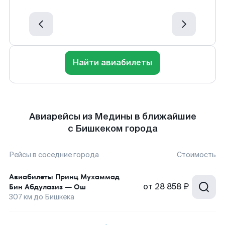
Найти авиабилеты
Авиарейсы из Медины в ближайшие
с Бишкеком города
Рейсы в соседние города
Стоимость
Авиабилеты
Принц Мухаммад
от
28 858 ₽
Бин Абдулазиз
—
Ош
307
км до
Бишкека