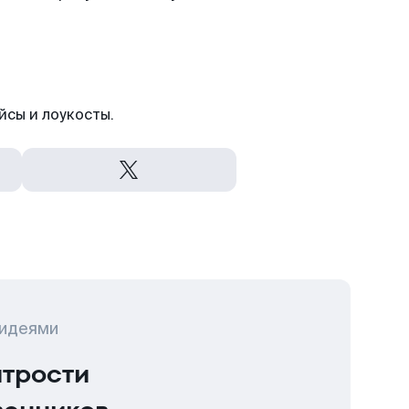
йсы и лоукосты.
 идеями
итрости