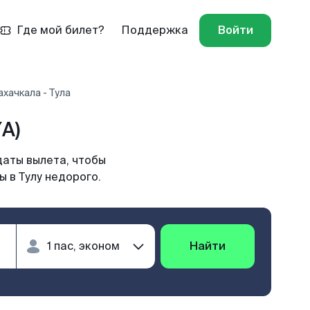
Где мой билет?
Поддержка
Войти
хачкала - Тула
A)
даты вылета, чтобы
 в Тулу недорого.
Найти