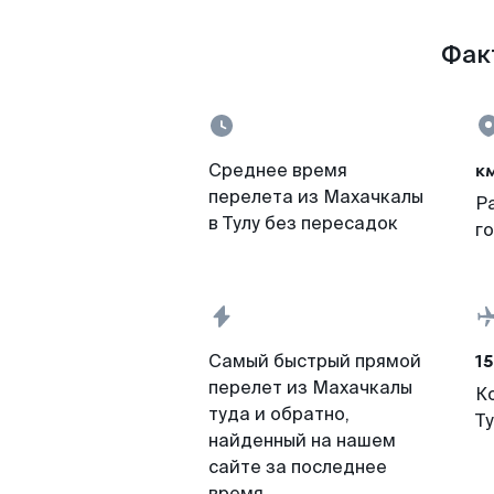
Факт
к
Среднее время
перелета из Махачкалы
Р
в Тулу без пересадок
г
15
Самый быстрый прямой
перелет из Махачкалы
К
туда и обратно,
Т
найденный на нашем
сайте за последнее
время