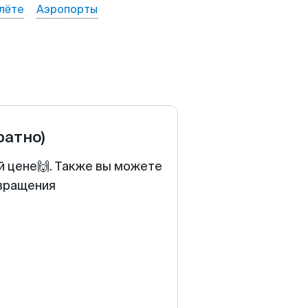
лёте
Аэропорты
ратно)
й цене🙌. Также вы можете
звращения