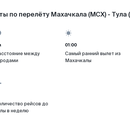
ы по перелёту Махачкала (MCX) - Тула 
м
01:00
асстояние между
Самый ранний вылет из
ородами
Махачкалы
оличество рейсов до
улы в неделю