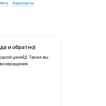
лёте
Аэропорты
уда и обратно)
одной цене🙌. Также вы
у возвращения