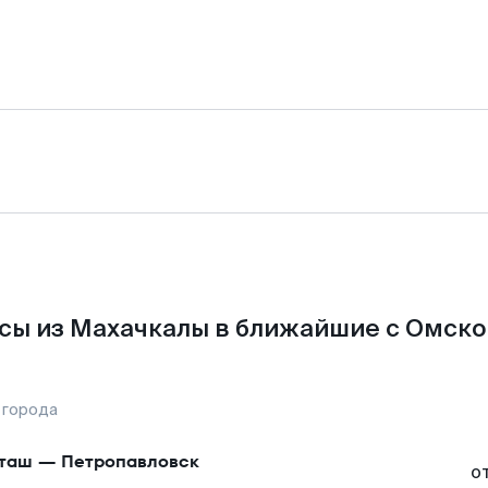
сы из Махачкалы в ближайшие с Омско
 города
таш
—
Петропавловск
о