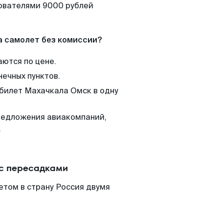
зователями 9000 рублей
а самолет без комиссии?
аются по цене.
нечных пунктов.
 билет Махачкала Омск в одну
редложения авиакомпаний,
.
 с пересадками
етом в страну Россия двумя