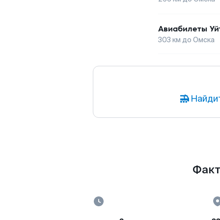
Авиабилеты
Уй
303
км до
Омска
Найди
Факт