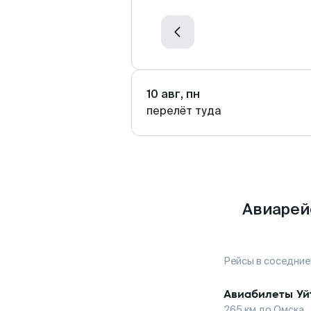
10 авг, пн
перелёт туда
Авиарей
Рейсы в соседние
Авиабилеты
Уй
265
км до
Омска