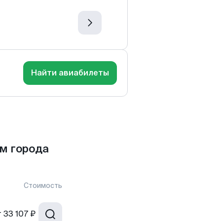
Найти авиабилеты
м города
Стоимость
т
33 107 ₽