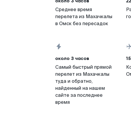
около 3 часов
2
Среднее время
Р
перелета из Махачкалы
г
в Омск без пересадок
около 3 часов
15
Самый быстрый прямой
К
перелет из Махачкалы
О
туда и обратно,
найденный на нашем
сайте за последнее
время