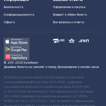
Безопасность
Оформление и покупка
Конфиденциальность
Возврат и обмен билета
Оферта
Все вопросы и ответы
©
2011–2026
Купибилет
Дешёвые билеты на самолёт и поезд, бронирование и онлайн-заказ
Ж/Д билеты предоставляются партнёрами, в том числе
с использованием веб-системы ООО «РЖД – Цифровые
пассажирские решения» на основании договора № ЦПР-1282
от 04.04.2024 заключенного с Поставщиком услуг и Договора
ООО «РЖД-Цифровые пассажирские решения» c АО «ФПК»
№ ФПК-22-316 от 27.12.2022 г. Сайт не является официальным
ресурсом ОАО «РЖД». Стоимость билетов включает сервисный