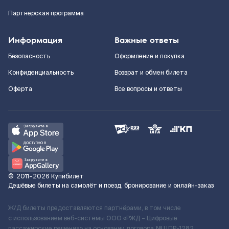
Партнерская программа
Информация
Важные ответы
Безопасность
Оформление и покупка
Конфиденциальность
Возврат и обмен билета
Оферта
Все вопросы и ответы
©
2011–2026
Купибилет
Дешёвые билеты на самолёт и поезд, бронирование и онлайн-заказ
Ж/Д билеты предоставляются партнёрами, в том числе
с использованием веб-системы ООО «РЖД – Цифровые
пассажирские решения» на основании договора № ЦПР-1282