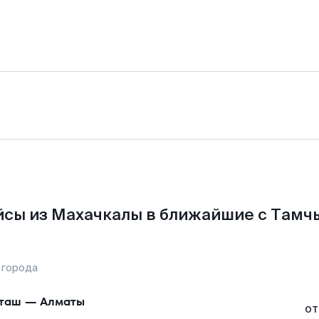
сы из Махачкалы в ближайшие с Тамч
 города
таш
—
Алматы
от