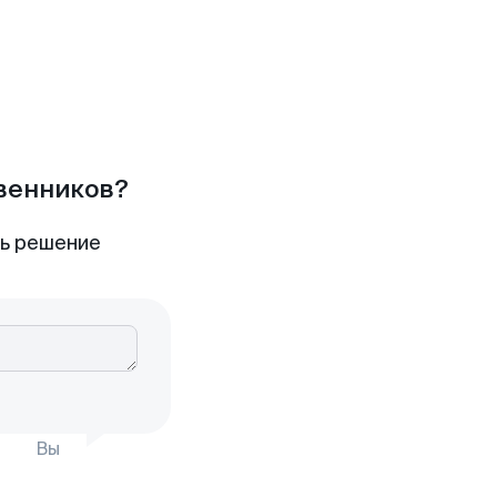
твенников?
ть решение
Вы