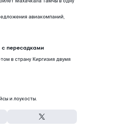
 билет Махачкала Тамчы в одну
редложения авиакомпаний,
 с пересадками
том в страну Киргизия двумя
йсы и лоукосты.