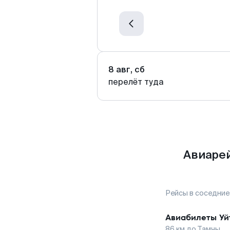
8 авг, сб
перелёт туда
Авиарей
Рейсы в соседние
Авиабилеты
Уй
86
км до
Тамчы