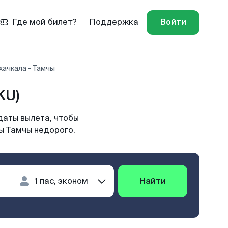
Где мой билет?
Поддержка
Войти
хачкала - Тамчы
KU)
даты вылета, чтобы
ы Тамчы недорого.
Найти