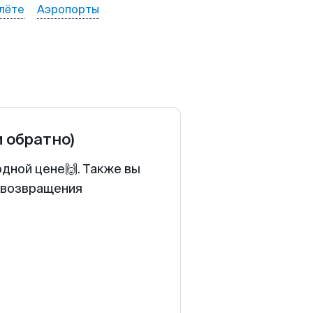
лёте
Аэропорты
и обратно)
одной цене🙌. Также вы
у возвращения