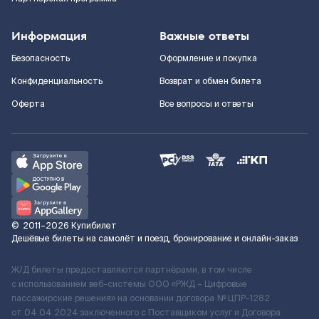
Информация
Важные ответы
Безопасность
Оформление и покупка
Конфиденциальность
Возврат и обмен билета
Оферта
Все вопросы и ответы
©
2011–2026
Купибилет
Дешёвые билеты на самолёт и поезд, бронирование и онлайн-заказ
Ж/Д билеты предоставляются партнёрами, в том числе
с использованием веб-системы ООО «РЖД – Цифровые
пассажирские решения» на основании договора № ЦПР-1282
от 04.04.2024 заключенного с Поставщиком услуг и Договора