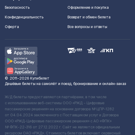
Безопасность
Оформление и покупка
Конфиденциальность
Возврат и обмен билета
Оферта
Все вопросы и ответы
©
2011–2026
Купибилет
Дешёвые билеты на самолёт и поезд, бронирование и онлайн-заказ
Ж/Д билеты предоставляются партнёрами, в том числе
с использованием веб-системы ООО «РЖД – Цифровые
пассажирские решения» на основании договора № ЦПР-1282
от 04.04.2024 заключенного с Поставщиком услуг и Договора
ООО «РЖД-Цифровые пассажирские решения» c АО «ФПК»
№ ФПК-22-316 от 27.12.2022 г. Сайт не является официальным
ресурсом ОАО «РЖД». Стоимость билетов включает сервисный