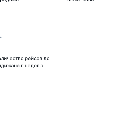
оличество рейсов до
ндижана в неделю