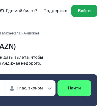
Где мой билет?
Поддержка
Войти
в Махачкала - Андижан
AZN)
н даты вылета, чтобы
в Андижан недорого.
Найти