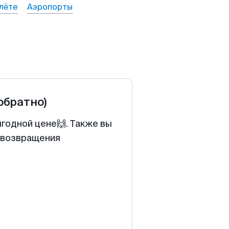
лёте
Аэропорты
 обратно)
годной цене🙌. Также вы
у возвращения