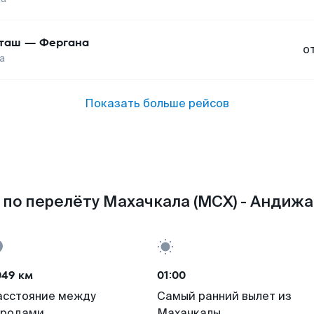
таш
—
Фергана
о
а
Показать больше рейсов
по перелёту Махачкала (MCX) - Андижа
049 км
01:00
асстояние между
Самый ранний вылет из
ородами
Махачкалы