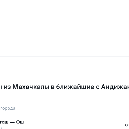
 из Махачкалы в ближайшие с Андижа
 города
таш
—
Ош
о
на