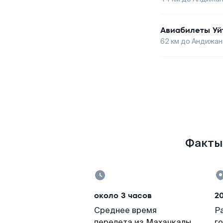
Авиабилеты
Уй
62
км до
Андижан
Факты 
около 3 часов
2
Среднее время
Р
перелета из Махачкалы
г