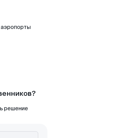
 аэропорты
твенников?
ть решение