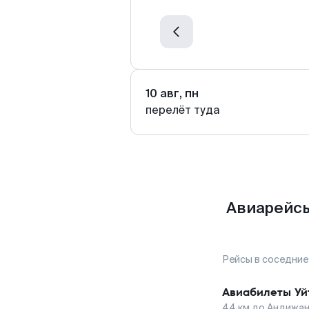
10 авг, пн
перелёт туда
Авиарейсы
Рейсы в соседние
Авиабилеты
Уй
44
км до
Андижа