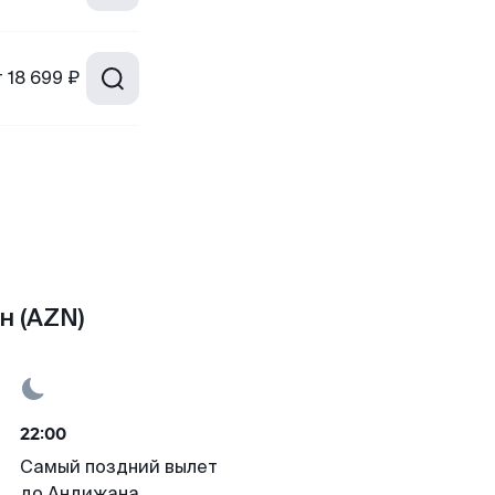
т
18 699 ₽
н (AZN)
22:00
Самый поздний вылет
до Андижана