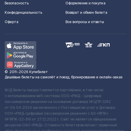
Безопасность
Оформление и покупка
Конфиденциальность
Возврат и обмен билета
Оферта
Все вопросы и ответы
©
2011–2026
Купибилет
Дешёвые билеты на самолёт и поезд, бронирование и онлайн-заказ
Ж/Д билеты предоставляются партнёрами, в том числе
с использованием веб-системы ООО «РЖД – Цифровые
пассажирские решения» на основании договора № ЦПР-1282
от 04.04.2024 заключенного с Поставщиком услуг и Договора
ООО «РЖД-Цифровые пассажирские решения» c АО «ФПК»
№ ФПК-22-316 от 27.12.2022 г. Сайт не является официальным
ресурсом ОАО «РЖД». Стоимость билетов включает сервисный