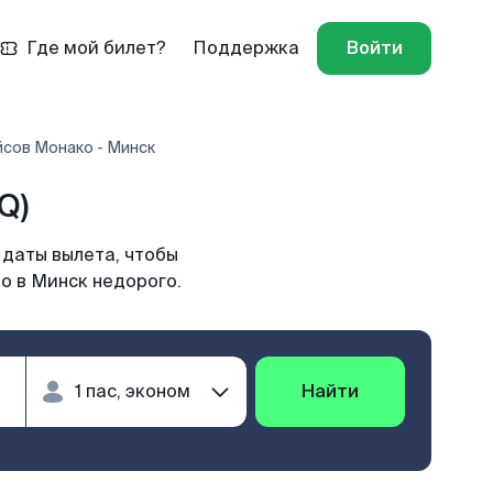
Где мой билет?
Поддержка
Войти
йсов Монако - Минск
Q)
 даты вылета, чтобы
о в Минск недорого.
Найти