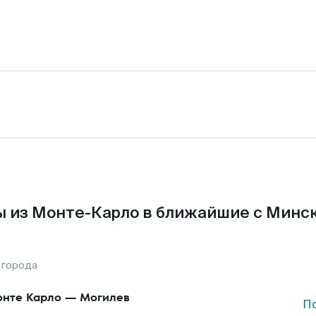
 из Монте-Карло в ближайшие с Минс
 города
нте Карло
—
Могилев
П