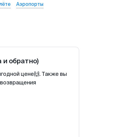
лёте
Аэропорты
а и обратно)
годной цене🙌. Также вы
у возвращения