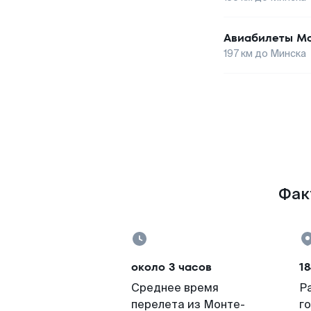
Авиабилеты
Мо
197
км до
Минска
Фак
около 3 часов
18
Среднее время
Р
перелета из Монте-
г