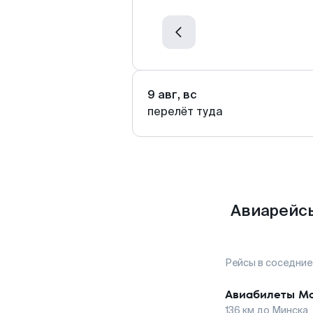
9 авг, вс
перелёт туда
Авиарейсы
Рейсы в соседние
Авиабилеты
Мо
136
км до
Минска