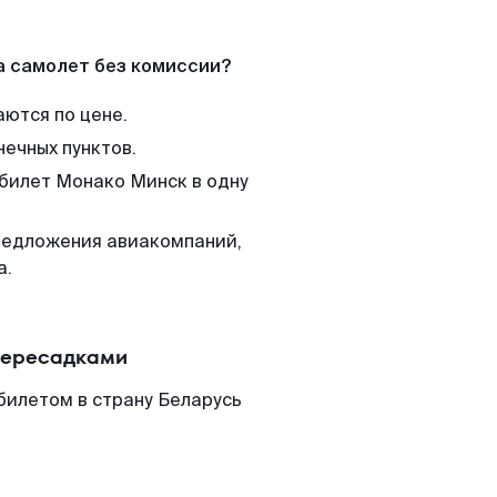
а самолет без комиссии?
аются по цене.
нечных пунктов.
 билет Монако Минск в одну
редложения авиакомпаний,
а.
пересадками
билетом в страну Беларусь