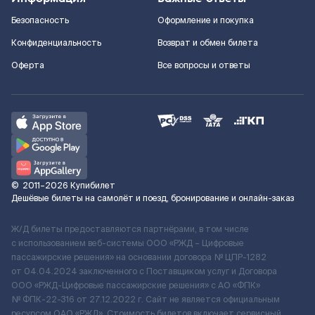
Безопасность
Оформление и покупка
Конфиденциальность
Возврат и обмен билета
Оферта
Все вопросы и ответы
©
2011–2026
Купибилет
Дешёвые билеты на самолёт и поезд, бронирование и онлайн-заказ
Ж/Д билеты предоставляются партнёрами, в том числе
с использованием веб-системы ООО «РЖД – Цифровые
пассажирские решения» на основании договора № ЦПР-1282
от 04.04.2024 заключенного с Поставщиком услуг и Договора
ООО «РЖД-Цифровые пассажирские решения» c АО «ФПК»
№ ФПК-22-316 от 27.12.2022 г. Сайт не является официальным
ресурсом ОАО «РЖД». Стоимость билетов включает сервисный