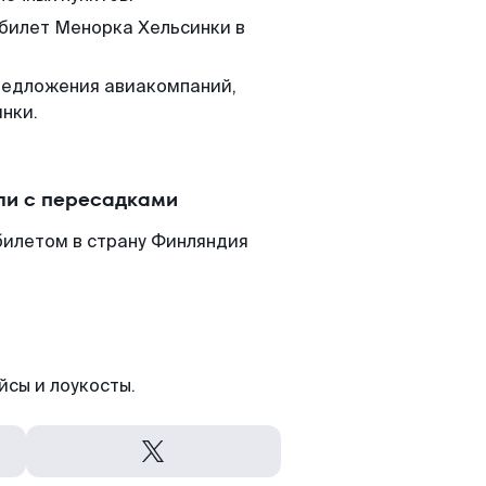
 билет Менорка Хельсинки в
редложения авиакомпаний,
нки.
ли с пересадками
билетом в страну Финляндия
йсы и лоукосты.