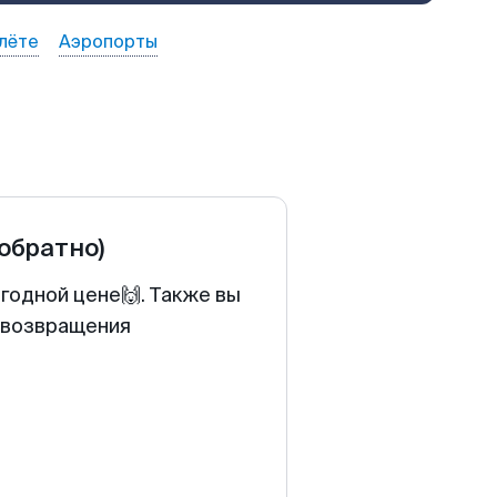
лёте
Аэропорты
 обратно)
годной цене🙌. Также вы
у возвращения