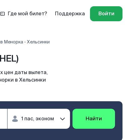
Где мой билет?
Поддержка
Войти
в Менорка - Хельсинки
HEL)
х цен даты вылета,
норки в Хельсинки
Найти