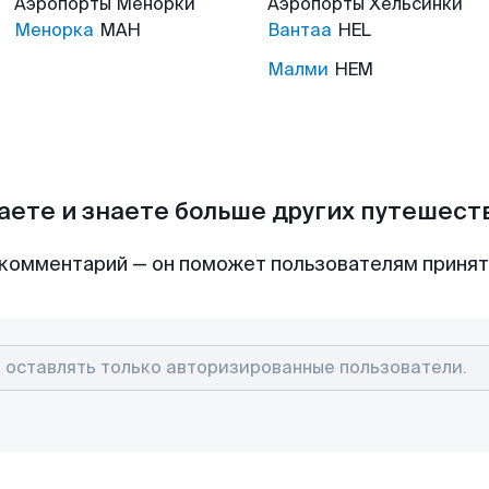
Аэропорты
Менорки
Аэропорты
Хельсинки
Менорка
MAH
Вантаа
HEL
Малми
HEM
аете и знаете больше других путешес
комментарий — он поможет пользователям приня