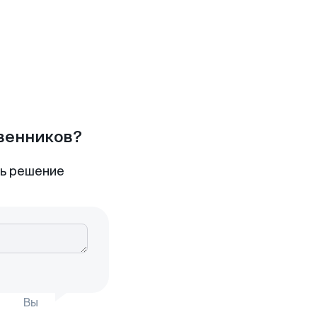
твенников?
ть решение
Вы