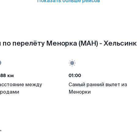
Показать больше рейсов
 по перелёту Менорка (MAH) - Хельсинки
688 км
01:00
асстояние между
Самый ранний вылет из
ородами
Менорки