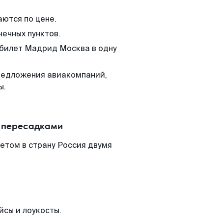
аются по цене.
нечных пунктов.
 билет Мадрид Москва в одну
редложения авиакомпаний,
ы.
с пересадками
етом в страну Россия двумя
йсы и лоукосты.