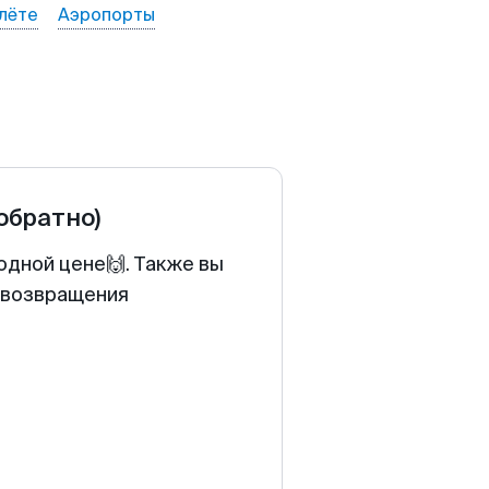
лёте
Аэропорты
 обратно)
одной цене🙌. Также вы
у возвращения