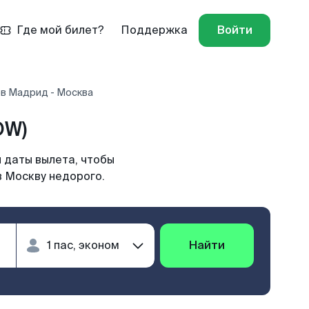
Где мой билет?
Поддержка
Войти
ов Мадрид - Москва
OW)
 даты вылета, чтобы
в Москву недорого.
Найти