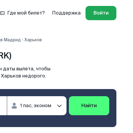
Где мой билет?
Поддержка
Войти
в Мадрид - Харьков
RK)
н даты вылета, чтобы
 Харьков недорого.
Найти