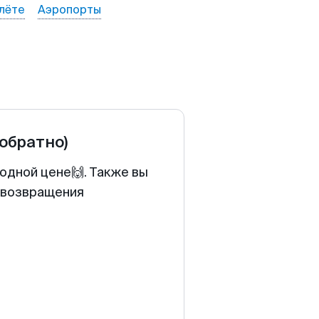
лёте
Аэропорты
 обратно)
одной цене🙌. Также вы
у возвращения