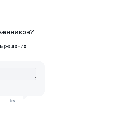
твенников?
ть решение
Вы