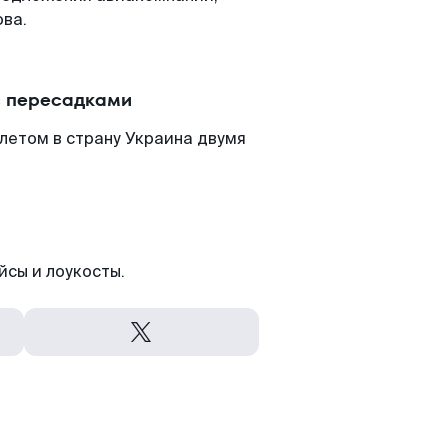
ова.
с пересадками
летом в страну Украина двумя
йсы и лоукосты.