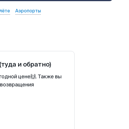
лёте
Аэропорты
(туда и обратно)
годной цене🙌. Также вы
у возвращения