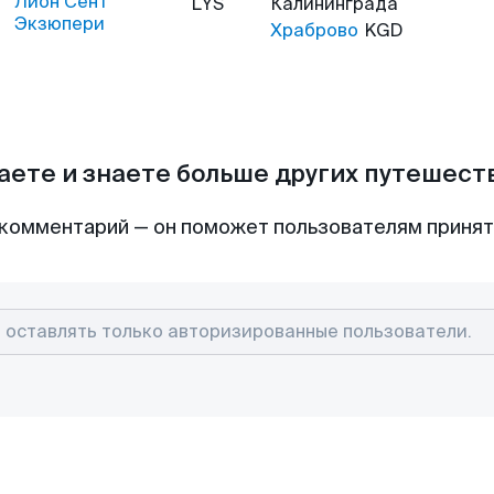
Лион Сент
LYS
Калининграда
Экзюпери
Храброво
KGD
аете и знаете больше других путешес
комментарий — он поможет пользователям приня