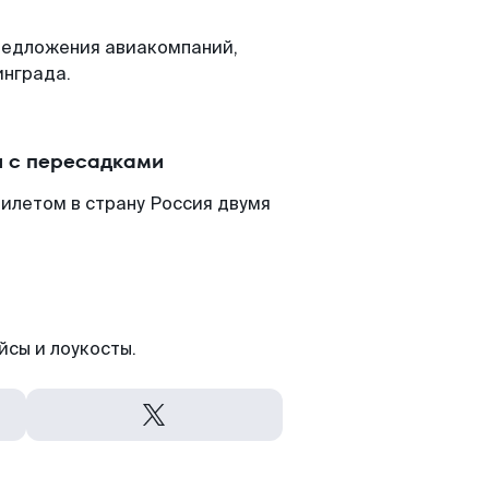
редложения авиакомпаний,
инграда.
и с пересадками
илетом в страну Россия двумя
йсы и лоукосты.