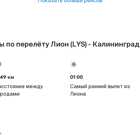
Показать больше рейсов
 по перелёту Лион (LYS) - Калининград
449 км
01:00
асстояние между
Самый ранний вылет из
ородами
Лиона