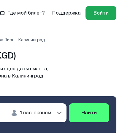
Где мой билет?
Поддержка
Войти
в Лион - Калининград
KGD)
их цен даты вылета,
она в Калининград
Найти