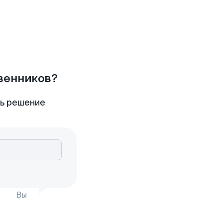
твенников?
ть решение
Вы