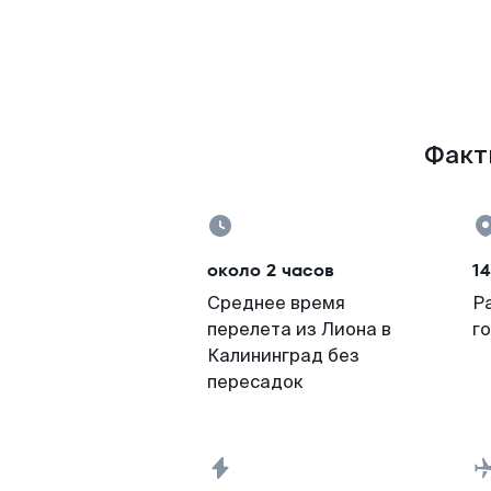
Факты
около 2 часов
1
Среднее время
Р
перелета из Лиона в
г
Калининград без
пересадок